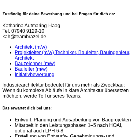
Zuständig für deine Bewerbung und bei Fragen für dich da:
Katharina Autmaring-Haag
Tel. 07940 9129-10
kah@teambrazel.de
Architekt (m/w)
Projektleiter (m/w) Techniker, Bauleiter, Bauingenieur,
Architekt
Bauzeichner (m/w)
Bauleiter (m/w)
Initiativbewerbung
Industriearchitektur bedeutet für uns mehr als Zweckbau:
Wenn du komplexe Abläufe in klare Architektur übersetzen
möchten, werde Teil unseres Teams.
Das erwartet dich bei uns:
Entwurf, Planung und Ausarbeitung von Bauprojekten
Mitarbeit in den Leistungsphasen 1–5 nach HOAI,
optional auch LPH 6-8
Erstellung von Entwurfs-, Genehmigungs- und